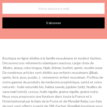
S’abonner
Boutique en ligne dédiée à la famille musulmane et modest fashion.
Découvrez nos vêtements islamiques mastour. Large choix de
Jilbabs, abaya, robe longue, hijab, khimar, burkini, qamis, muslim wear.
De nombreux articles sont dédiés aux enfants musulmans (jilbab,
qamis, livre, jeux, puzzle...) , vetements enfant musulman. Profitez de
notre gamme de produits de médecine prophétique, santé et soins
naturels : huile naturelle bio, habba sawda, jujubier (sidr), feuilles de
sana maki (séné), costus, huile nigelle, graine nigelle, graine noire.
Nous vous proposons une livraison dans toute la France et à
l'internationnal par le biais de la Poste et de Mondial Relay. Les frais
de port sont offerts à partir de 39€ d'achat. Bismillah boutique vous