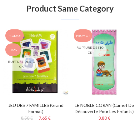
Product Same Category
PROMO !
PROMO !
RUPTURE DE STO
-10%
CK
RUPTURE DE STO
CK
JEU DES 7 FAMILLES (Grand
LE NOBLE CORAN (carnet De
Format)
Découverte Pour Les Enfants)
8,50 €
7,65 €
3,80 €