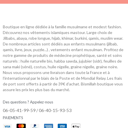
Boutique en ligne dédiée à la famille musulmane et modest fashion.
Découvrez nos vêtements islamiques mastour. Large choix de
Jilbabs, abaya, robe longue, hijab, khimar, burkini, qamis, muslim wear.
De nombreux articles sont dédiés aux enfants musulmans (jilbab,
qamis, livre, jeux, puzzle...) , vetements enfant musulman. Profitez de
notre gamme de produits de médecine prophétique, santé et soins
naturels : huile naturelle bio, habba sawda, jujubier (sidr), feuilles de
sana maki (séné), costus, huile nigelle, graine nigelle, graine noire.
Nous vous proposons une livraison dans toute la France et à
l'internationnal par le biais de la Poste et de Mondial Relay. Les frais
de port sont offerts à partir de 39€ d'achat. Bismillah boutique vous
assure les prix les plus bas du marché.
Des questions ? Appelez-nous
06-05-41-99-59 / 06-40-15-93-53
PAIEMENTS