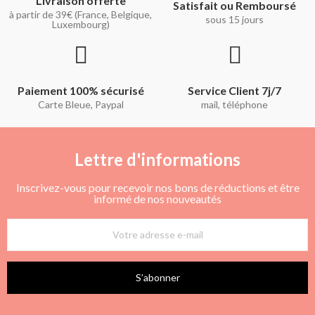
Livraison offerte
Satisfait ou Remboursé
à partir de 39€ (France, Belgique,
sous 15 jours
Luxembourg)
Paiement 100% sécurisé
Service Client 7j/7
Carte Bleue, Paypal
mail, téléphone
Lettre d'informations
Inscrivez-vous pour recevoir nos bons de réductions et être
informé de nos nouveautés
S’abonner