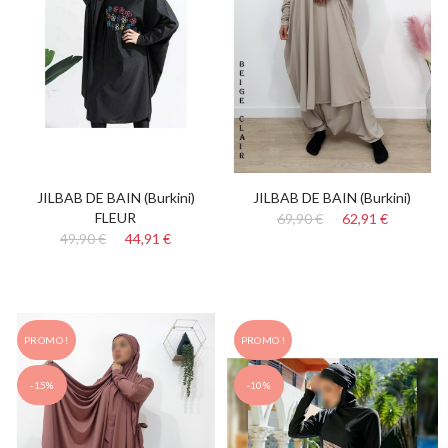
JILBAB DE BAIN (burkini)
JILBAB DE BAIN (burkini)
FLEUR
69,90 €
62,91 €
49,90 €
44,91 €
PROMO !
PROMO !
-15%
-10%