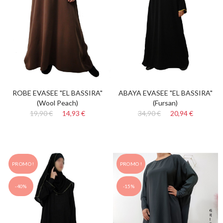
ROBE EVASEE "EL BASSIRA"
ABAYA EVASEE "EL BASSIRA"
(Wool Peach)
(Fursan)
19,90 €
14,93 €
34,90 €
20,94 €
PROMO !
PROMO !
-40%
-15%