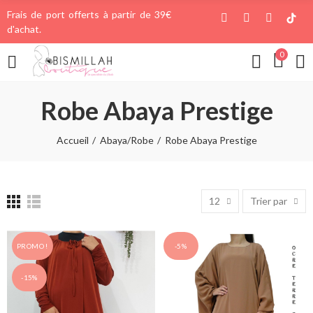
Frais de port offerts à partir de 39€
d'achat.
0
Robe Abaya Prestige
Accueil
Abaya/Robe
Robe Abaya Prestige
12
Trier par
PROMO !
-5%
-15%