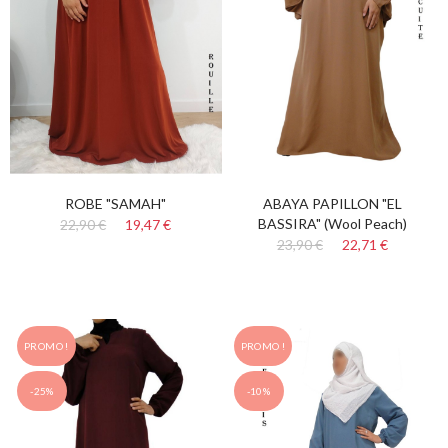
ROBE "SAMAH"
ABAYA PAPILLON "EL
BASSIRA" (Wool Peach)
22,90 €
19,47 €
23,90 €
22,71 €
PROMO !
PROMO !
-25%
-10%