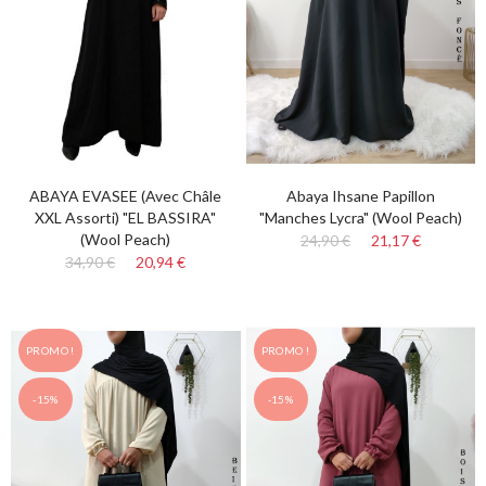
ABAYA EVASEE (avec Châle
Abaya Ihsane Papillon
XXL Assorti) "EL BASSIRA"
"manches Lycra" (Wool Peach)
(Wool Peach)
24,90 €
21,17 €
34,90 €
20,94 €
PROMO !
PROMO !
-15%
-15%