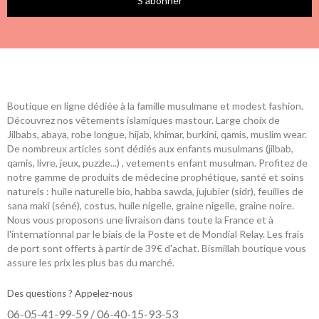
S’abonner
Boutique en ligne dédiée à la famille musulmane et modest fashion.
Découvrez nos vêtements islamiques mastour. Large choix de
Jilbabs, abaya, robe longue, hijab, khimar, burkini, qamis, muslim wear.
De nombreux articles sont dédiés aux enfants musulmans (jilbab,
qamis, livre, jeux, puzzle...) , vetements enfant musulman. Profitez de
notre gamme de produits de médecine prophétique, santé et soins
naturels : huile naturelle bio, habba sawda, jujubier (sidr), feuilles de
sana maki (séné), costus, huile nigelle, graine nigelle, graine noire.
Nous vous proposons une livraison dans toute la France et à
l'internationnal par le biais de la Poste et de Mondial Relay. Les frais
de port sont offerts à partir de 39€ d'achat. Bismillah boutique vous
assure les prix les plus bas du marché.
Des questions ? Appelez-nous
06-05-41-99-59 / 06-40-15-93-53