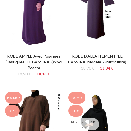
ROBE AMPLE Avec Poignées
ROBE D'ALLAITEMENT "EL
Élastiques "EL BASSIRA" (Wool
BASSIRA" Modèle 2 (Microfibre)
Peach)
18,90 €
11,34 €
18,90 €
14,18 €
PROMO !
PROMO !
-25%
-40%
RUPTURE DE STO
CK