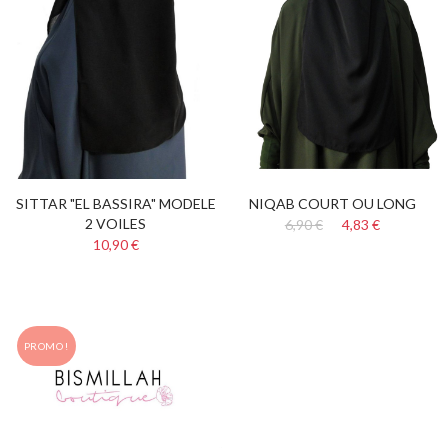
SITTAR "EL BASSIRA" MODELE
NIQAB COURT OU LONG
2 VOILES
6,90 €
4,83 €
10,90 €
PROMO !