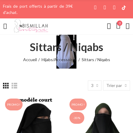
Frais de port offerts à partir de 39€
d'achat.
0
Sittars / Niqabs
Accueil
Hijabs/Accessoires
Sittars / Niqabs
3
Trier par
PROMO !
PROMO !
-30%