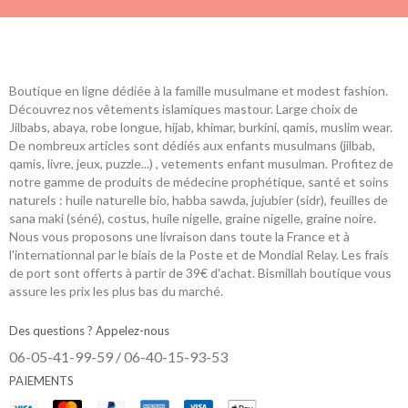
Boutique en ligne dédiée à la famille musulmane et modest fashion.
Découvrez nos vêtements islamiques mastour. Large choix de
Jilbabs, abaya, robe longue, hijab, khimar, burkini, qamis, muslim wear.
De nombreux articles sont dédiés aux enfants musulmans (jilbab,
qamis, livre, jeux, puzzle...) , vetements enfant musulman. Profitez de
notre gamme de produits de médecine prophétique, santé et soins
naturels : huile naturelle bio, habba sawda, jujubier (sidr), feuilles de
sana maki (séné), costus, huile nigelle, graine nigelle, graine noire.
Nous vous proposons une livraison dans toute la France et à
l'internationnal par le biais de la Poste et de Mondial Relay. Les frais
de port sont offerts à partir de 39€ d'achat. Bismillah boutique vous
assure les prix les plus bas du marché.
Des questions ? Appelez-nous
06-05-41-99-59 / 06-40-15-93-53
PAIEMENTS