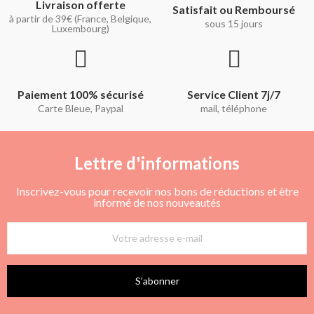
Livraison offerte
Satisfait ou Remboursé
à partir de 39€ (France, Belgique,
sous 15 jours
Luxembourg)
Paiement 100% sécurisé
Service Client 7j/7
Carte Bleue, Paypal
mail, téléphone
Lettre d'informations
Inscrivez-vous pour recevoir nos bons de réductions et être
informé de nos nouveautés
S’abonner