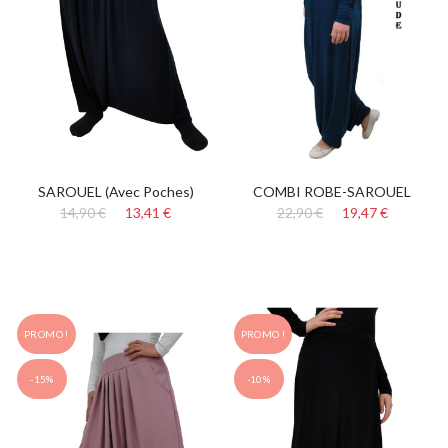
SAROUEL (avec Poches)
COMBI ROBE-SAROUEL
14,90 €
13,41 €
22,90 €
19,47 €
PROMO !
PROMO !
-15%
-10%