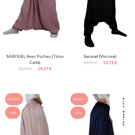
SAROUEL Avec Poches (Tissu
Sarouel (Viscose)
Carla)
11,90 €
10,71 €
16,90 €
14,37 €
PROMO !
PROMO !
-15%
-10%