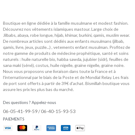
Boutique en ligne dédiée à la famille musulmane et modest fashion.
Découvrez nos vêtements islamiques mastour. Large choix de
Jilbabs, abaya, robe longue, hijab, khimar, burkini, qamis, muslim wear.
De nombreux articles sont dédiés aux enfants musulmans (jilbab,
qamis, livre, jeux, puzzle...) , vetements enfant musulman. Profitez de
notre gamme de produits de médecine prophétique, santé et soins
naturels : huile naturelle bio, habba sawda, jujubier (sidr), feuilles de
sana maki (séné), costus, huile nigelle, graine nigelle, graine noire.
Nous vous proposons une livraison dans toute la France et à
l'internationnal par le biais de la Poste et de Mondial Relay. Les frais
de port sont offerts à partir de 39€ d'achat. Bismillah boutique vous
assure les prix les plus bas du marché.
Des questions ? Appelez-nous
06-05-41-99-59 / 06-40-15-93-53
PAIEMENTS