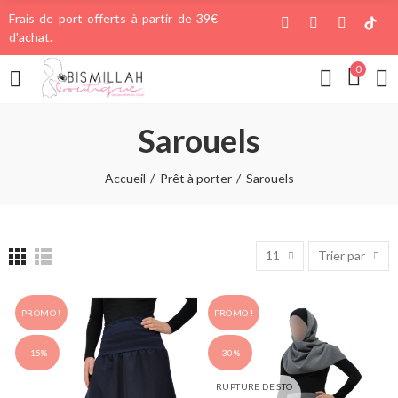
Frais de port offerts à partir de 39€
d'achat.
0
Sarouels
Accueil
Prêt à porter
Sarouels
11
Trier par
PROMO !
PROMO !
-15%
-30%
RUPTURE DE STO