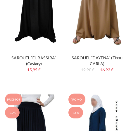
SAROUEL "EL BASSIRA"
SAROUEL "DAYENA" (Tissu
(Caviary)
CARLA)
15,95 €
19,90 €
16,92 €
PROMO !
PROMO !
-10%
-15%