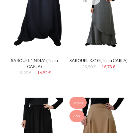
CK
SAROUEL "INDIA" (Tissu
SAROUEL KS10 (Tissu CARLA)
CARLA)
23,90 €
16,73 €
19,90 €
16,92 €
PROMO !
-15%