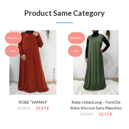
Product Same Category
PROMO !
PROMO !
-15%
-10%
ROBE "SAMAH"
Robe UrbanLong – Fond De
Robe Viscose Sans Manches
22,90 €
19,47 €
13,90 €
12,51 €