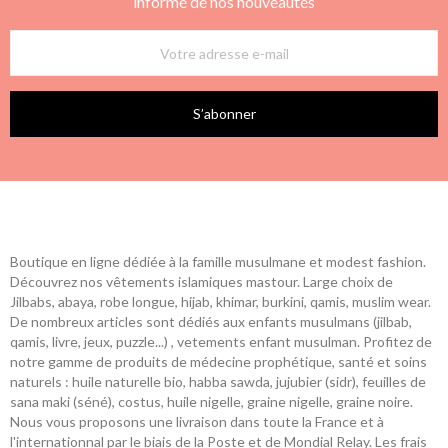
informé de nos nouveautés
S’abonner
Boutique en ligne dédiée à la famille musulmane et modest fashion.
Découvrez nos vêtements islamiques mastour. Large choix de
Jilbabs, abaya, robe longue, hijab, khimar, burkini, qamis, muslim wear.
De nombreux articles sont dédiés aux enfants musulmans (jilbab,
qamis, livre, jeux, puzzle...) , vetements enfant musulman. Profitez de
notre gamme de produits de médecine prophétique, santé et soins
naturels : huile naturelle bio, habba sawda, jujubier (sidr), feuilles de
sana maki (séné), costus, huile nigelle, graine nigelle, graine noire.
Nous vous proposons une livraison dans toute la France et à
l'internationnal par le biais de la Poste et de Mondial Relay. Les frais