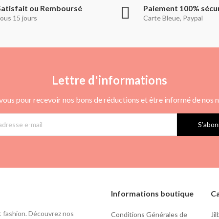
Satisfait ou Remboursé
Paiement 100% sécu
ous 15 jours
Carte Bleue, Paypal
Lettre d'informations
vous pour recevoir nos bons de réductions et être informé de nos
S’abon
Informations boutique
Ca
t fashion. Découvrez nos
Conditions Générales de
Ji