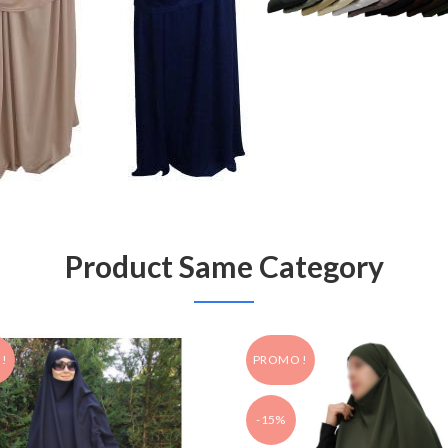
Product Same Category
!
PROMO !
-15%