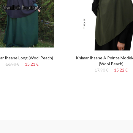
ar Ihsane Long (Wool Peach)
Khimar Ihsane À Pointe Modèl
(Wool Peach)
16,90 €
15,21 €
17,90 €
15,22 €