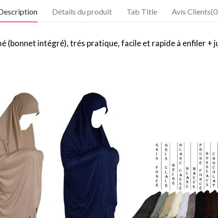
Description
Détails du produit
Tab Title
Avis Clients(0
onnet intégré), trés pratique, facile et rapide à enfiler + jup