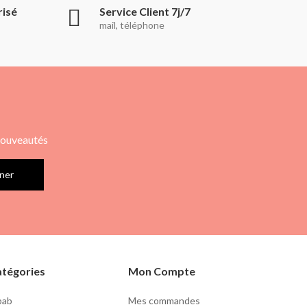
risé
Service Client 7j/7
mail, téléphone
 nouveautés
ner
tégories
Mon Compte
lbab
Mes commandes