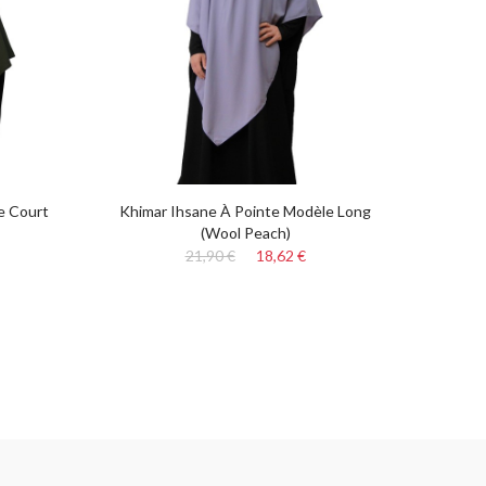
e Court
Khimar Ihsane À Pointe Modèle Long
ROBE 
(Wool Peach)
21,90 €
18,62 €