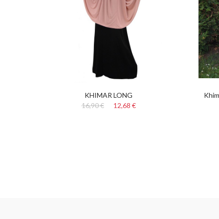
ntégré
KHIMAR LONG
Khim
16,90 €
12,68 €