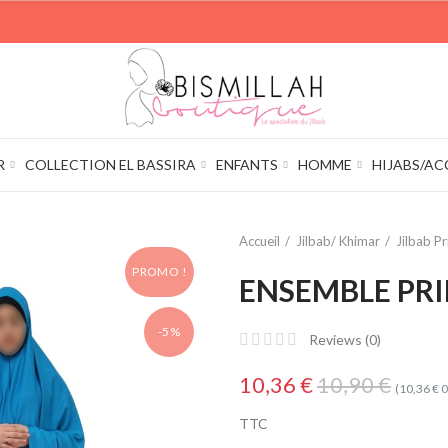
R
COLLECTION EL BASSIRA
ENFANTS
HOMME
HIJABS/AC
Accueil
Jilbab/ Khimar
Jilbab Pr
PROMO !
ENSEMBLE PRI
-5%
Reviews (
0
)
10,36 €
10,90 €
(10,36 € 
TTC