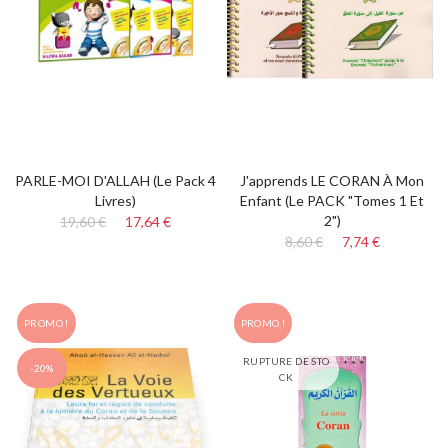
PARLE-MOI D'ALLAH (Le Pack 4
J'apprends LE CORAN À Mon
Livres)
Enfant (le PACK "Tomes 1 Et
2")
19,60 €
17,64 €
8,60 €
7,74 €
PROMO !
PROMO !
RUPTURE DE STO
-20%
CK