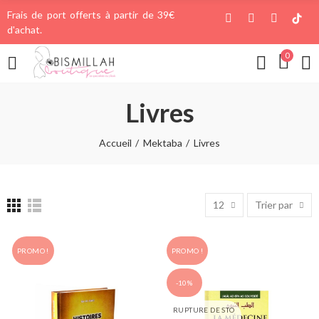
Frais de port offerts à partir de 39€
d'achat.
0
Livres
Accueil
Mektaba
Livres
12
Trier par
PROMO !
PROMO !
-10%
RUPTURE DE STO