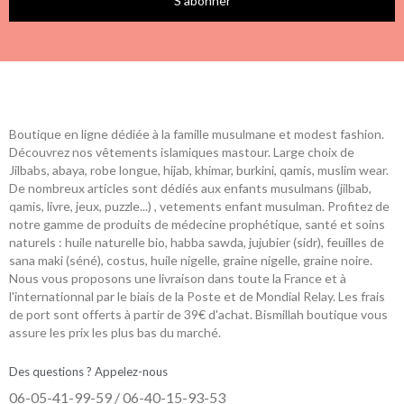
S’abonner
Boutique en ligne dédiée à la famille musulmane et modest fashion.
Découvrez nos vêtements islamiques mastour. Large choix de
Jilbabs, abaya, robe longue, hijab, khimar, burkini, qamis, muslim wear.
De nombreux articles sont dédiés aux enfants musulmans (jilbab,
qamis, livre, jeux, puzzle...) , vetements enfant musulman. Profitez de
notre gamme de produits de médecine prophétique, santé et soins
naturels : huile naturelle bio, habba sawda, jujubier (sidr), feuilles de
sana maki (séné), costus, huile nigelle, graine nigelle, graine noire.
Nous vous proposons une livraison dans toute la France et à
l'internationnal par le biais de la Poste et de Mondial Relay. Les frais
de port sont offerts à partir de 39€ d'achat. Bismillah boutique vous
assure les prix les plus bas du marché.
Des questions ? Appelez-nous
06-05-41-99-59 / 06-40-15-93-53