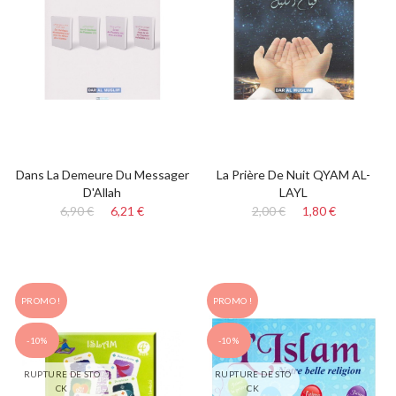
Dans La Demeure Du Messager
La Prière De Nuit QYAM AL-
D'Allah
LAYL
6,90 €
6,21 €
2,00 €
1,80 €
PROMO !
PROMO !
-10%
-10%
RUPTURE DE STO
RUPTURE DE STO
CK
CK