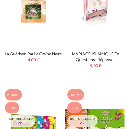
La Guérison Par La Graine Noire
MARIAGE ISLAMIQUE En
Questions- Réponses
4,00 €
9,00 €
PROMO !
PROMO !
-10%
-10%
RUPTURE DE STO
RUPTURE DE STO
CK
CK