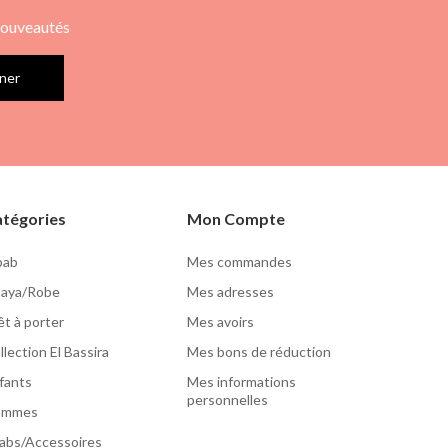
 nouveautés
ner
tégories
Mon Compte
lbab
Mes commandes
aya/Robe
Mes adresses
êt à porter
Mes avoirs
llection El Bassira
Mes bons de réduction
fants
Mes informations
personnelles
ommes
jabs/Accessoires