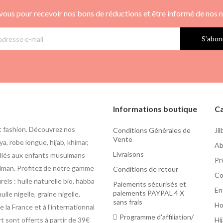
vous pour recevoir nos bons de réductions et être informé de nos
S’abon
Informations boutique
Ca
t fashion. Découvrez nos
Conditions Générales de
Ji
Vente
a, robe longue, hijab, khimar,
Ab
Livraisons
édiés aux enfants musulmans
Pr
usulman. Profitez de notre gamme
Conditions de retour
Co
ls : huile naturelle bio, habba
Paiements sécurisés et
En
paiements PAYPAL 4 X
uile nigelle, graine nigelle,
sans frais
H
 la France et à l'internationnal
Programme d'affiliation/
rt sont offerts à partir de 39€
Hi