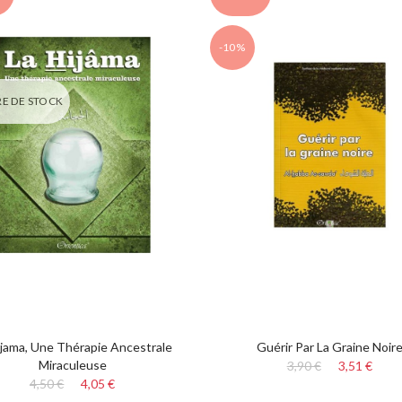
-10%
E DE STOCK
ijama, Une Thérapie Ancestrale
Guérir Par La Graine Noir
Miraculeuse
3,90 €
3,51 €
4,50 €
4,05 €