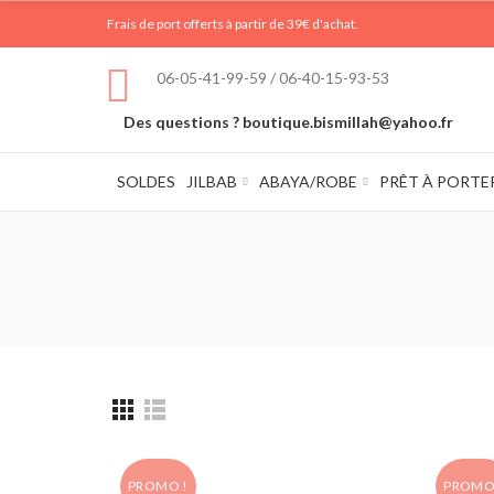
Frais de port offerts à partir de 39€ d'achat.
06-05-41-99-59 / 06-40-15-93-53
Des questions ? boutique.bismillah@yahoo.fr
SOLDES
JILBAB
ABAYA/ROBE
PRÊT À PORTE
PROMO !
PROMO