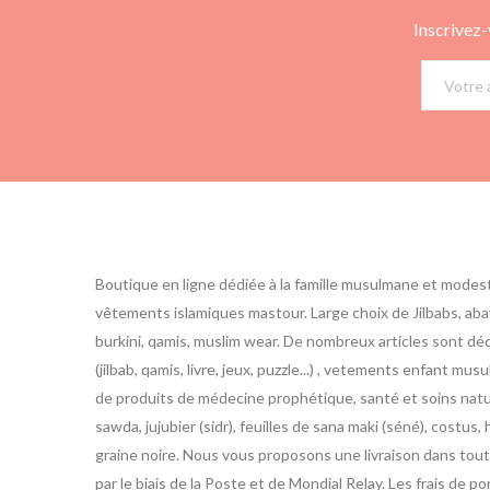
Inscrivez-
Boutique en ligne dédiée à la famille musulmane et modes
vêtements islamiques mastour. Large choix de Jilbabs, abay
burkini, qamis, muslim wear. De nombreux articles sont d
(jilbab, qamis, livre, jeux, puzzle...) , vetements enfant m
de produits de médecine prophétique, santé et soins nature
sawda, jujubier (sidr), feuilles de sana maki (séné), costus, h
graine noire. Nous vous proposons une livraison dans toute
par le biais de la Poste et de Mondial Relay. Les frais de po