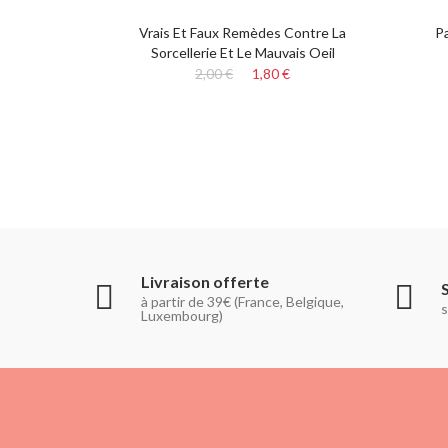
Vrais Et Faux Remèdes Contre La
P
Sorcellerie Et Le Mauvais Oeil
2,00 €
1,80 €
Livraison offerte
à partir de 39€ (France, Belgique,
s
Luxembourg)