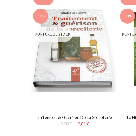
-10%
-10%
RUPTURE DE STOCK
RUPTUR
Traitement & Guérison De La Sorcellerie
La H
10,90 €
9,81 €