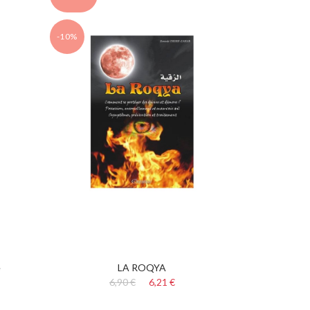
-10%
e
LA ROQYA
6,90 €
6,21 €