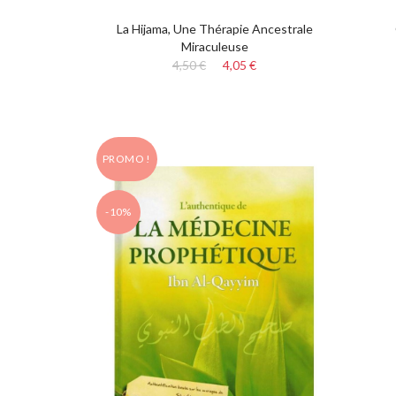
La Hijama, Une Thérapie Ancestrale
Miraculeuse
4,50 €
4,05 €
PROMO !
-10%