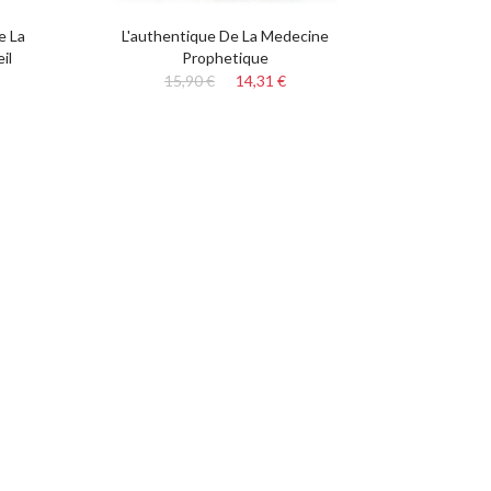
e La
L'authentique De La Medecine
il
Prophetique
15,90 €
14,31 €