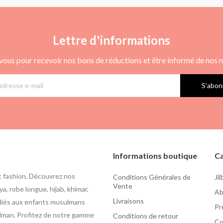
Lettre d'informations
vous pour recevoir nos bons de réductions et être informé de nos
S’abon
Informations boutique
Ca
t fashion. Découvrez nos
Conditions Générales de
Ji
Vente
a, robe longue, hijab, khimar,
Ab
Livraisons
édiés aux enfants musulmans
Pr
usulman. Profitez de notre gamme
Conditions de retour
Co