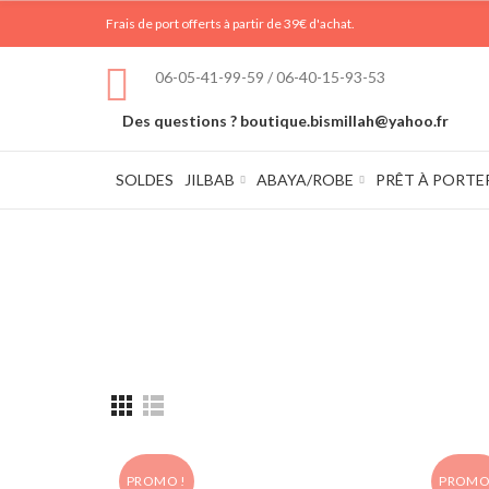
Frais de port offerts à partir de 39€ d'achat.
06-05-41-99-59 / 06-40-15-93-53
Des questions ? boutique.bismillah@yahoo.fr
SOLDES
JILBAB
ABAYA/ROBE
PRÊT À PORTE
PROMO !
PROMO