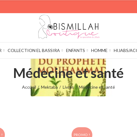
R
COLLECTION EL BASSIRA
ENFANTS
HOMME
HIJABS/AC
Médecine et santé
Accueil
Mektaba
Livres
Médecine et santé
 !
PROMO !