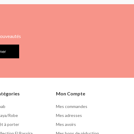
 nouveautés
ner
tégories
Mon Compte
lbab
Mes commandes
aya/Robe
Mes adresses
êt à porter
Mes avoirs
llection El Bassira
Mes bons de réduction