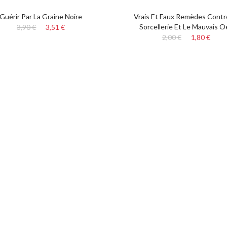
Guérir Par La Graine Noire
Vrais Et Faux Remèdes Contr
Sorcellerie Et Le Mauvais Oe
3,90 €
3,51 €
2,00 €
1,80 €