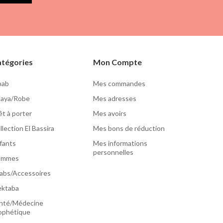
tégories
Mon Compte
lbab
Mes commandes
aya/Robe
Mes adresses
êt à porter
Mes avoirs
llection El Bassira
Mes bons de réduction
fants
Mes informations
personnelles
ommes
jabs/Accessoires
ktaba
nté/Médecine
ophétique