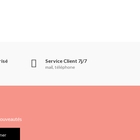
risé
Service Client 7j/7
mail, téléphone
 nouveautés
ner