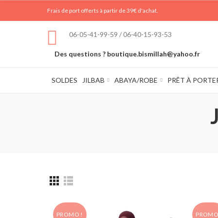
Frais de port offerts à partir de 39€ d'achat.
06-05-41-99-59 / 06-40-15-93-53
Des questions ? boutique.bismillah@yahoo.fr
SOLDES
JILBAB
ABAYA/ROBE
PRÊT À PORTE
PROMO !
PROMO