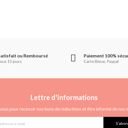
Satisfait ou Remboursé
Paiement 100% sécu
ous 15 jours
Carte Bleue, Paypal
Lettre d'informations
vous pour recevoir nos bons de réductions et être informé de nos
S’abon