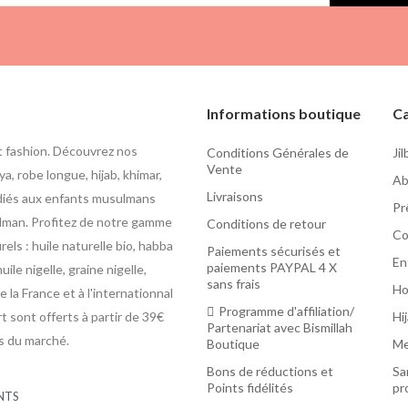
Informations boutique
Ca
t fashion. Découvrez nos
Conditions Générales de
Ji
Vente
a, robe longue, hijab, khimar,
Ab
Livraisons
édiés aux enfants musulmans
Pr
usulman. Profitez de notre gamme
Conditions de retour
Co
ls : huile naturelle bio, habba
Paiements sécurisés et
En
paiements PAYPAL 4 X
uile nigelle, graine nigelle,
sans frais
H
 la France et à l'internationnal
Programme d'affiliation/
rt sont offerts à partir de 39€
Hi
Partenariat avec Bismillah
as du marché.
Boutique
Me
Bons de réductions et
Sa
Points fidélités
pr
NTS