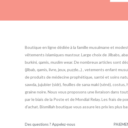
Boutique en ligne dédiée à la famille musulmane et modes
vêtements islamiques mastour. Large choix de Jilbabs, abay
burkini, qamis, muslim wear. De nombreux articles sont d
(jilbab, qamis, livre, jeux, puzzle...) , vetements enfant m
de produits de médecine prophétique, santé et soins nature
sawda, jujubier (sidr), feuilles de sana maki (séné), costus, h
graine noire. Nous vous proposons une livraison dans toute
par le biais de la Poste et de Mondial Relay. Les frais de po
d'achat. Bismillah boutique vous assure les prix les plus b
Des questions ? Appelez-nous
PAIEME