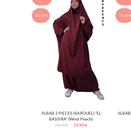
-10,00 €
-10,00 
JILBAB 2 PIECES (SAROUEL) "EL
JILBAB
BASSIRA" (Wool Peach)
29,90 €
19,90 €