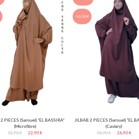
€
-10,00 €
 2 PIECES (Sarouel) "EL BASSIRA"
JILBAB 2 PIECES (Sarouel) "EL B
(Microfibre)
(Caviary)
32,90 €
22,90 €
36,90 €
26,90 €