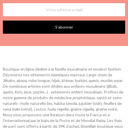
S’abonner
Boutique en ligne dédiée à la famille musulmane et modest fashion.
Découvrez nos vêtements islamiques mastour. Large choix de
Jilbabs, abaya, robe longue, hijab, khimar, burkini, qamis, muslim wear.
De nombreux articles sont dédiés aux enfants musulmans (jilbab,
qamis, livre, jeux, puzzle...) , vetements enfant musulman. Profitez de
notre gamme de produits de médecine prophétique, santé et soins
naturels : huile naturelle bio, habba sawda, jujubier (sidr), feuilles de
sana maki (séné), costus, huile nigelle, graine nigelle, graine noire.
Nous vous proposons une livraison dans toute la France et à
l'internationnal par le biais de la Poste et de Mondial Relay. Les frais
de port sont offerts à partir de 39€ d'achat. Bismillah boutique vous