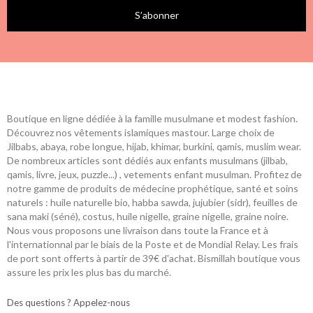
S’abonner
Boutique en ligne dédiée à la famille musulmane et modest fashion.
Découvrez nos vêtements islamiques mastour. Large choix de
Jilbabs, abaya, robe longue, hijab, khimar, burkini, qamis, muslim wear.
De nombreux articles sont dédiés aux enfants musulmans (jilbab,
qamis, livre, jeux, puzzle...) , vetements enfant musulman. Profitez de
notre gamme de produits de médecine prophétique, santé et soins
naturels : huile naturelle bio, habba sawda, jujubier (sidr), feuilles de
sana maki (séné), costus, huile nigelle, graine nigelle, graine noire.
Nous vous proposons une livraison dans toute la France et à
l'internationnal par le biais de la Poste et de Mondial Relay. Les frais
de port sont offerts à partir de 39€ d'achat. Bismillah boutique vous
assure les prix les plus bas du marché.
Des questions ? Appelez-nous