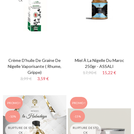
CK
Crème D'huile De Graine De
Miel À La Nigelle Du Maroc
Nigelle Vaporisante ( Rhume,
250gr - ASSALI
Grippe)
17,90 €
15,22 €
3,99 €
3,59 €
PROMO !
PROMO !
-10%
-15%
RUPTURE DE STO
RUPTURE DE STO
CK
CK