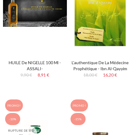
HUILE De NIGELLE 100 Ml -
L'authentique De La Médecine
ASSALI-
Prophétique - Ibn Al-Qayyim
9,90 €
8,91 €
18,00 €
16,20 €
PROMO !
PROMO !
-10%
-15%
RUPTURE DE STO