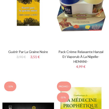
Guérir Par La Graine Noire
Pack Crème Relaxante Hanzal
Et Vaporub À La Nigelle-
3,90 €
3,51 €
HEMANI-
4,99 €
-10%
PROMO !
-10%