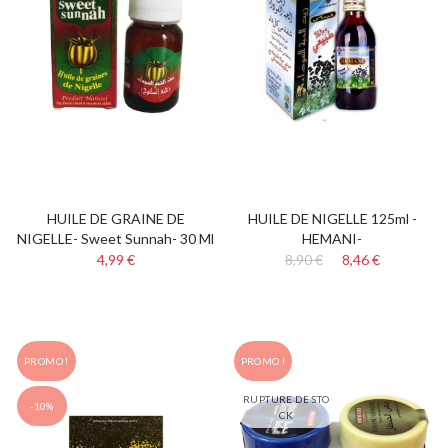
HUILE DE GRAINE DE
HUILE DE NIGELLE 125ml -
NIGELLE- Sweet Sunnah- 30 Ml
HEMANI-
4,99 €
8,90 €
8,46 €
PROMO !
PROMO !
RUPTURE DE STO
-10%
CK