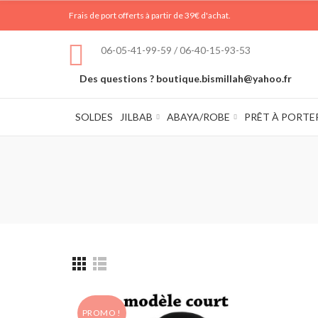
Frais de port offerts à partir de 39€ d'achat.
06-05-41-99-59 / 06-40-15-93-53
Des questions ? boutique.bismillah@yahoo.fr
SOLDES
JILBAB
ABAYA/ROBE
PRÊT À PORTE
PROMO !