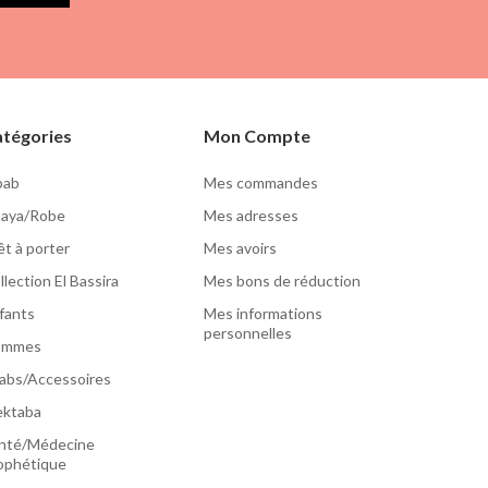
tégories
Mon Compte
lbab
Mes commandes
aya/Robe
Mes adresses
êt à porter
Mes avoirs
llection El Bassira
Mes bons de réduction
fants
Mes informations
personnelles
ommes
jabs/Accessoires
ktaba
nté/Médecine
ophétique