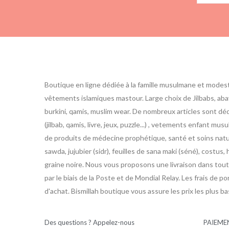
Boutique en ligne dédiée à la famille musulmane et modes
vêtements islamiques mastour. Large choix de Jilbabs, abay
burkini, qamis, muslim wear. De nombreux articles sont d
(jilbab, qamis, livre, jeux, puzzle...) , vetements enfant m
de produits de médecine prophétique, santé et soins nature
sawda, jujubier (sidr), feuilles de sana maki (séné), costus, h
graine noire. Nous vous proposons une livraison dans toute
par le biais de la Poste et de Mondial Relay. Les frais de po
d'achat. Bismillah boutique vous assure les prix les plus b
Des questions ? Appelez-nous
PAIEME