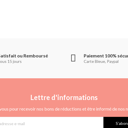
Satisfait ou Remboursé
Paiement 100% sécu
ous 15 jours
Carte Bleue, Paypal
Lettre d'informations
vous pour recevoir nos bons de réductions et être informé de nos
S’abon