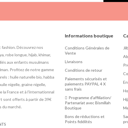
Informations boutique
Ca
t fashion. Découvrez nos
Conditions Générales de
Ji
Vente
a, robe longue, hijab, khimar,
Ab
Livraisons
édiés aux enfants musulmans
Pr
usulman. Profitez de notre gamme
Conditions de retour
Co
ls : huile naturelle bio, habba
Paiements sécurisés et
En
paiements PAYPAL 4 X
uile nigelle, graine nigelle,
sans frais
H
 la France et à l'internationnal
Programme d'affiliation/
rt sont offerts à partir de 39€
Hi
Partenariat avec Bismillah
as du marché.
Boutique
Me
Bons de réductions et
Sa
Points fidélités
pr
NTS