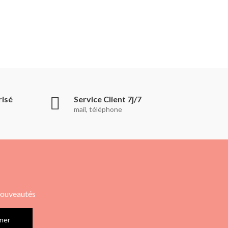
risé
Service Client 7j/7
mail, téléphone
 nouveautés
ner