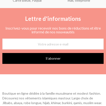
Carte Bleue, Paypal
mail, téléphone
Lettre d'informations
Inscrivez-vous pour recevoir nos bons de réductions et être
informé de nos nouveautés
S’abonner
Boutique en ligne dédiée à la famille musulmane et modest fashion.
Découvrez nos vêtements islamiques mastour. Large choix de
Jilbabs, abaya, robe longue, hijab, khimar, burkini, qamis, muslim wear.