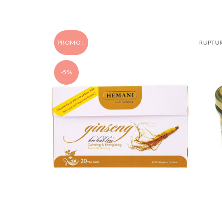
PROMO !
RUPTUR
-5%