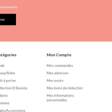
 nouveautés
ner
tégories
Mon Compte
lbab
Mes commandes
aya/Robe
Mes adresses
êt à porter
Mes avoirs
llection El Bassira
Mes bons de réduction
fants
Mes informations
personnelles
ommes
jabs/Accessoires