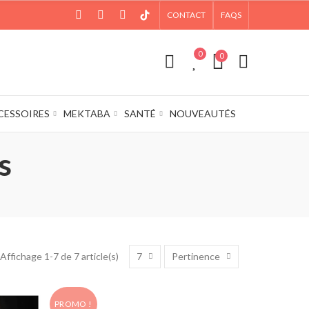
CONTACT
FAQS
0
0
CESSOIRES
MEKTABA
SANTÉ
NOUVEAUTÉS
s
7
Pertinence
Affichage 1-7 de 7 article(s)
PROMO !