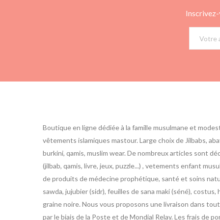
Inscrivez-
Boutique en ligne dédiée à la famille musulmane et modes
vêtements islamiques mastour. Large choix de Jilbabs, abay
burkini, qamis, muslim wear. De nombreux articles sont d
(jilbab, qamis, livre, jeux, puzzle...) , vetements enfant m
de produits de médecine prophétique, santé et soins nature
sawda, jujubier (sidr), feuilles de sana maki (séné), costus, h
graine noire. Nous vous proposons une livraison dans toute
par le biais de la Poste et de Mondial Relay. Les frais de po