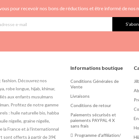
vous pour recevoir nos bons de réductions et être informé de nos
S’abon
Informations boutique
Ca
t fashion. Découvrez nos
Conditions Générales de
Ji
Vente
a, robe longue, hijab, khimar,
Ab
Livraisons
édiés aux enfants musulmans
Pr
usulman. Profitez de notre gamme
Conditions de retour
Co
ls : huile naturelle bio, habba
Paiements sécurisés et
En
paiements PAYPAL 4 X
uile nigelle, graine nigelle,
sans frais
H
 la France et à l'internationnal
Programme d'affiliation/
rt sont offerts à partir de 39€
Hi