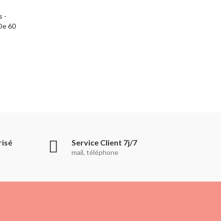
s -
De 60
risé
Service Client 7j/7
mail, téléphone