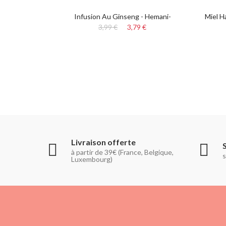
Infusion Au Ginseng - Hemani-
Miel H
3,99 €
3,79 €
Livraison offerte
à partir de 39€ (France, Belgique,
s
Luxembourg)