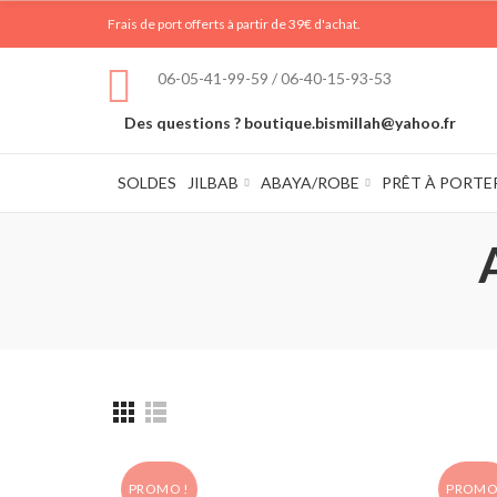
Frais de port offerts à partir de 39€ d'achat.
06-05-41-99-59 / 06-40-15-93-53
Des questions ? boutique.bismillah@yahoo.fr
SOLDES
JILBAB
ABAYA/ROBE
PRÊT À PORTE
PROMO !
PROMO