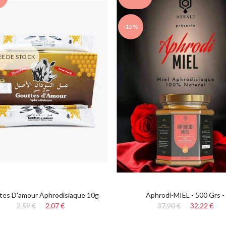
-15%
E DE STOCK
tes D'amour Aphrodisiaque 10g
Aphrodi-MIEL - 500 Grs -
2,59 €
2,07 €
37,90 €
32,22 €