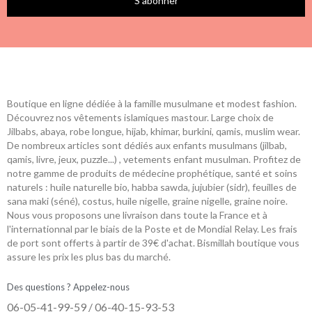
S’abonner
Boutique en ligne dédiée à la famille musulmane et modest fashion.
Découvrez nos vêtements islamiques mastour. Large choix de
Jilbabs, abaya, robe longue, hijab, khimar, burkini, qamis, muslim wear.
De nombreux articles sont dédiés aux enfants musulmans (jilbab,
qamis, livre, jeux, puzzle...) , vetements enfant musulman. Profitez de
notre gamme de produits de médecine prophétique, santé et soins
naturels : huile naturelle bio, habba sawda, jujubier (sidr), feuilles de
sana maki (séné), costus, huile nigelle, graine nigelle, graine noire.
Nous vous proposons une livraison dans toute la France et à
l'internationnal par le biais de la Poste et de Mondial Relay. Les frais
de port sont offerts à partir de 39€ d'achat. Bismillah boutique vous
assure les prix les plus bas du marché.
Des questions ? Appelez-nous
06-05-41-99-59 / 06-40-15-93-53