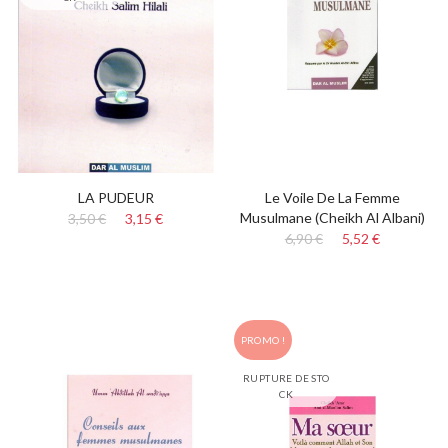
LA PUDEUR
Le Voile De La Femme
Musulmane (Cheikh Al Albani)
3,50 €
3,15 €
6,90 €
5,52 €
PROMO !
RUPTURE DE STO
CK