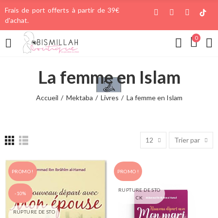
Frais de port offerts à partir de 39€
d'achat.
0
La femme en Islam
Accueil
Mektaba
Livres
La femme en Islam
12
Trier par
PROMO !
PROMO !
RUPTURE DE STO
-10%
CK
RUPTURE DE STO