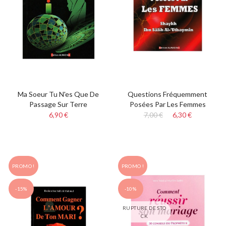
Ma Soeur Tu N'es Que De
Questions Fréquemment
Passage Sur Terre
Posées Par Les Femmes
6,90 €
7,00 €
6,30 €
PROMO !
PROMO !
-15%
-10%
RUPTURE DE STO
CK