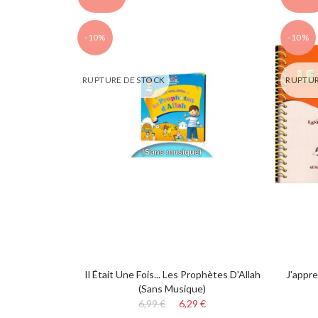
-10%
-10%
RUPTURE DE STOCK
RUPTUR
Il Était Une Fois... Les Prophètes D'Allah
J'appr
(sans Musique)
6,99 €
6,29 €