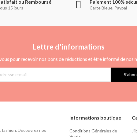
Satisfait ou Remboursé
Paiement 100% sécu
ous 15 jours
Carte Bleue, Paypal
Lettre d'informations
vous pour recevoir nos bons de réductions et être informé de nos
S’abon
Informations boutique
Ca
t fashion. Découvrez nos
Conditions Générales de
Ji
Vente