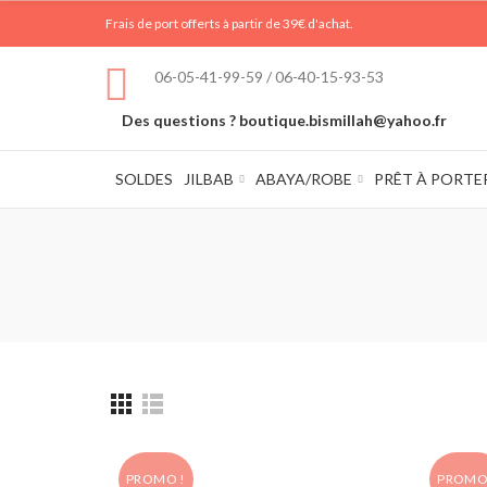
Frais de port offerts à partir de 39€ d'achat.
06-05-41-99-59 / 06-40-15-93-53
Des questions ? boutique.bismillah@yahoo.fr
SOLDES
JILBAB
ABAYA/ROBE
PRÊT À PORTE
PROMO !
PROMO