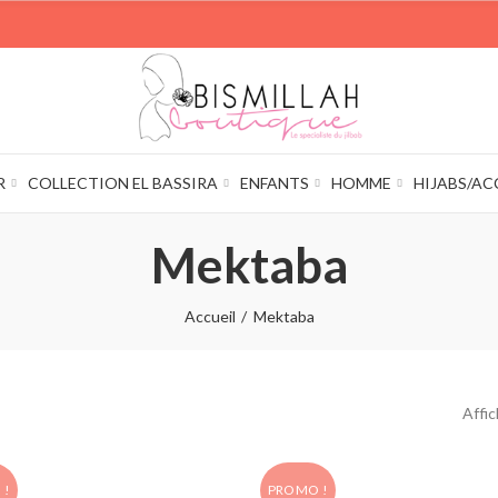
R
COLLECTION EL BASSIRA
ENFANTS
HOMME
HIJABS/AC
Mektaba
Accueil
Mektaba
Affic
 !
PROMO !