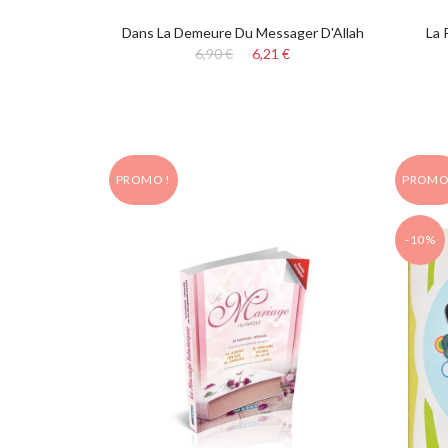
Dans La Demeure Du Messager D'Allah
La 
6,90 €
6,21 €
PROMO !
PROMO
-10%