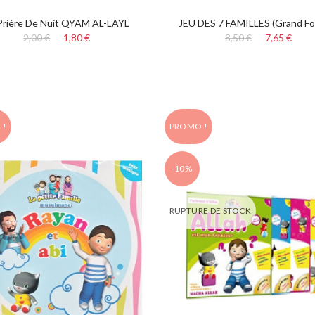
Prière De Nuit QYAM AL-LAYL
JEU DES 7 FAMILLES (Grand Fo
2,00 €
1,80 €
8,50 €
7,65 €
 !
PROMO !
-10%
RUPTURE DE STOCK