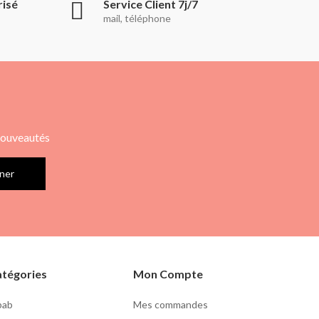
risé
Service Client 7j/7
mail, téléphone
 nouveautés
ner
tégories
Mon Compte
lbab
Mes commandes