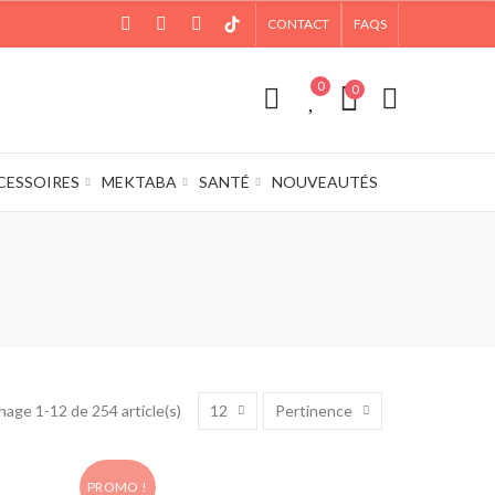
CONTACT
FAQS
0
0
CESSOIRES
MEKTABA
SANTÉ
NOUVEAUTÉS
12
Pertinence
hage 1-12 de 254 article(s)
PROMO !