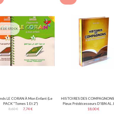
E DE STOCK
ends LE CORAN À Mon Enfant (le
HISTOIRES DES COMPAGNONS 
PACK "Tomes 1 Et 2")
Pieux Prédécesseurs D'IBN AL
8,60 €
7,74 €
18,00 €