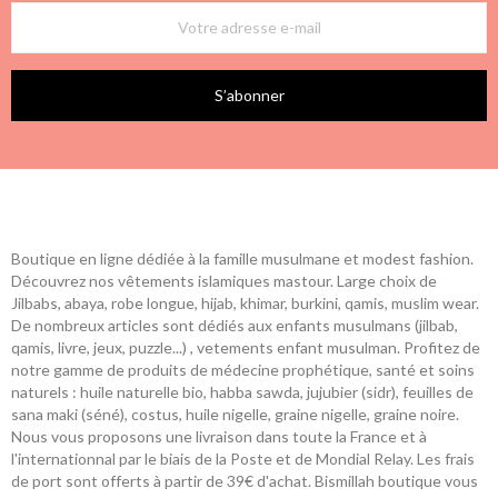
S’abonner
Boutique en ligne dédiée à la famille musulmane et modest fashion.
Découvrez nos vêtements islamiques mastour. Large choix de
Jilbabs, abaya, robe longue, hijab, khimar, burkini, qamis, muslim wear.
De nombreux articles sont dédiés aux enfants musulmans (jilbab,
qamis, livre, jeux, puzzle...) , vetements enfant musulman. Profitez de
notre gamme de produits de médecine prophétique, santé et soins
naturels : huile naturelle bio, habba sawda, jujubier (sidr), feuilles de
sana maki (séné), costus, huile nigelle, graine nigelle, graine noire.
Nous vous proposons une livraison dans toute la France et à
l'internationnal par le biais de la Poste et de Mondial Relay. Les frais
de port sont offerts à partir de 39€ d'achat. Bismillah boutique vous