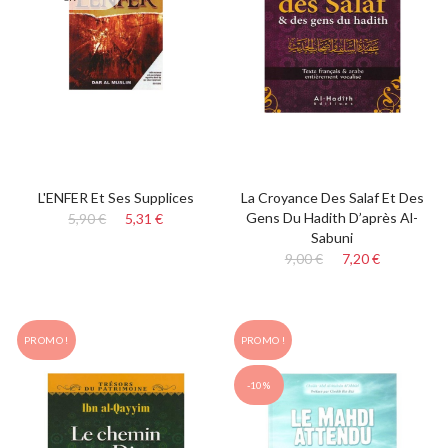
L'ENFER Et Ses Supplices
La Croyance Des Salaf Et Des
Gens Du Hadith D’après Al-
5,90 €
5,31 €
Sabuni
9,00 €
7,20 €
PROMO !
PROMO !
-10%