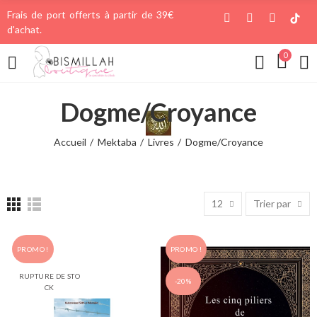
Frais de port offerts à partir de 39€
d'achat.
0
Dogme/Croyance
Accueil
Mektaba
Livres
Dogme/Croyance
12
Trier par
PROMO !
PROMO !
RUPTURE DE STO
-20%
CK