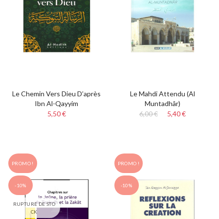
Le Chemin Vers Dieu D’après
Le Mahdi Attendu (Al
Ibn Al-Qayyim
Muntadhâr)
5,50 €
6,00 €
5,40 €
PROMO !
PROMO !
-10%
-10%
RUPTURE DE STO
CK