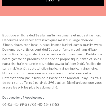
S’abonner
Boutique en ligne dédiée à la famille musulmane et modest fashion.
Découvrez nos vêtements islamiques mastour. Large choix de
Jilbabs, abaya, robe longue, hijab, khimar, burkini, qamis, muslim wear.
De nombreux articles sont dédiés aux enfants musulmans (jilbab,
qamis, livre, jeux, puzzle...) , vetements enfant musulman. Profitez de
notre gamme de produits de médecine prophétique, santé et soins
naturels : huile naturelle bio, habba sawda, jujubier (sidr), feuilles de
sana maki (séné), costus, huile nigelle, graine nigelle, graine noire.
Nous vous proposons une livraison dans toute la France et à
l'internationnal par le biais de la Poste et de Mondial Relay. Les frais
de port sont offerts à partir de 39€ d'achat. Bismillah boutique vous
assure les prix les plus bas du marché.
Des questions ? Appelez-nous
06-05-41-99-59 / 06-40-15-93-53