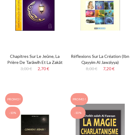
Chapitres Sur Le Jeûne, La
Réflexions Sur La Création (Ibn
Prière De Tarâwîh Et La Zakât
Qayyim Al Jawziyya)
3,00 €
2,70 €
8,00 €
7,20 €
PROMO !
PROMO !
-10%
-10%