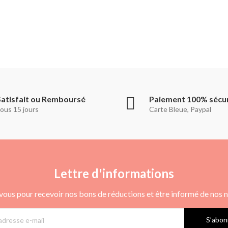
Satisfait ou Remboursé
Paiement 100% sécu
ous 15 jours
Carte Bleue, Paypal
Lettre d'informations
vous pour recevoir nos bons de réductions et être informé de nos
S’abon