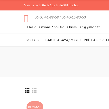
Frais de port offerts à partir de 39€ d'achat.
06-05-41-99-59 / 06-40-15-93-53
Des questions ? boutique.bismillah@yahoo.fr
SOLDES
JILBAB
ABAYA/ROBE
PRÊT À PORTE
PROMO !