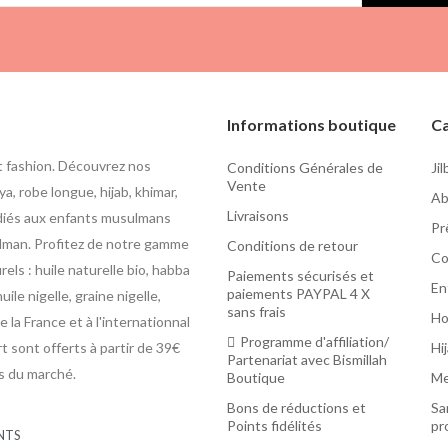
Informations boutique
Ca
t fashion. Découvrez nos
Conditions Générales de
Ji
Vente
a, robe longue, hijab, khimar,
Ab
Livraisons
édiés aux enfants musulmans
Pr
usulman. Profitez de notre gamme
Conditions de retour
Co
ls : huile naturelle bio, habba
Paiements sécurisés et
En
paiements PAYPAL 4 X
uile nigelle, graine nigelle,
sans frais
H
 la France et à l'internationnal
Programme d'affiliation/
rt sont offerts à partir de 39€
Hi
Partenariat avec Bismillah
as du marché.
Boutique
Me
Bons de réductions et
Sa
Points fidélités
pr
NTS