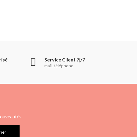
risé
Service Client 7j/7
mail, téléphone
 nouveautés
ner