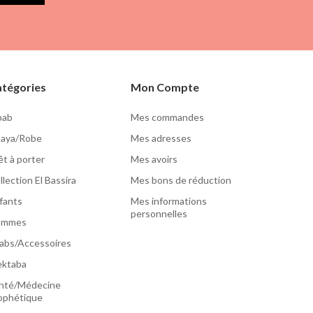
tégories
Mon Compte
lbab
Mes commandes
aya/Robe
Mes adresses
êt à porter
Mes avoirs
llection El Bassira
Mes bons de réduction
fants
Mes informations
personnelles
ommes
jabs/Accessoires
ktaba
nté/Médecine
ophétique