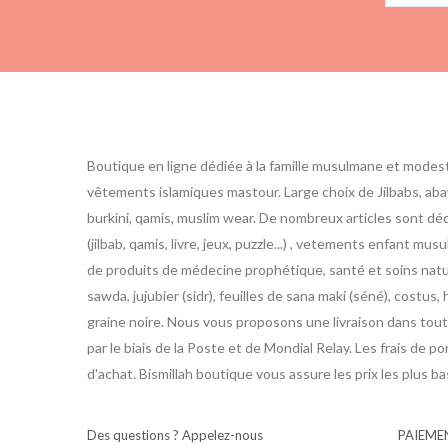
Boutique en ligne dédiée à la famille musulmane et modes
vêtements islamiques mastour. Large choix de Jilbabs, abay
burkini, qamis, muslim wear. De nombreux articles sont d
(jilbab, qamis, livre, jeux, puzzle...) , vetements enfant m
de produits de médecine prophétique, santé et soins nature
sawda, jujubier (sidr), feuilles de sana maki (séné), costus, h
graine noire. Nous vous proposons une livraison dans toute
par le biais de la Poste et de Mondial Relay. Les frais de po
d'achat. Bismillah boutique vous assure les prix les plus b
Des questions ? Appelez-nous
PAIEME