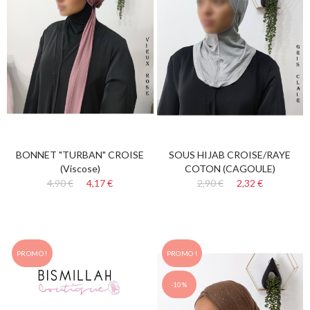
BONNET "TURBAN" CROISE
SOUS HIJAB CROISE/RAYE
(Viscose)
COTON (CAGOULE)
4,90 €
4,17 €
2,90 €
2,32 €
PROMO !
PROMO !
-10%