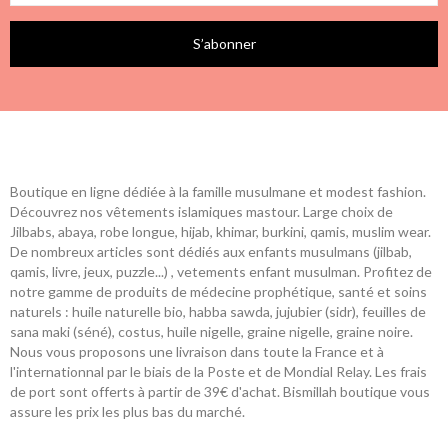
S’abonner
Boutique en ligne dédiée à la famille musulmane et modest fashion.
Découvrez nos vêtements islamiques mastour. Large choix de
Jilbabs, abaya, robe longue, hijab, khimar, burkini, qamis, muslim wear.
De nombreux articles sont dédiés aux enfants musulmans (jilbab,
qamis, livre, jeux, puzzle...) , vetements enfant musulman. Profitez de
notre gamme de produits de médecine prophétique, santé et soins
naturels : huile naturelle bio, habba sawda, jujubier (sidr), feuilles de
sana maki (séné), costus, huile nigelle, graine nigelle, graine noire.
Nous vous proposons une livraison dans toute la France et à
l'internationnal par le biais de la Poste et de Mondial Relay. Les frais
de port sont offerts à partir de 39€ d'achat. Bismillah boutique vous
assure les prix les plus bas du marché.