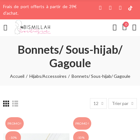
Frais de port offerts à partir de 39€
d'achat.
0
Bonnets/ Sous-hijab/
Gagoule
Accueil
Hijabs/Accessoires
Bonnets/ Sous-hijab/ Gagoule
12
Trier par
PROMO !
PROMO !
-10%
-10%