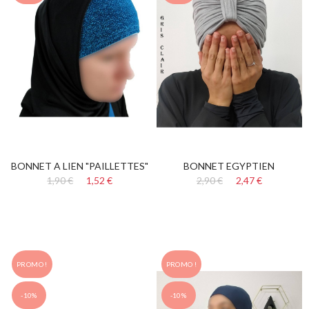
BONNET A LIEN "PAILLETTES"
BONNET EGYPTIEN
1,90 €
1,52 €
2,90 €
2,47 €
PROMO !
PROMO !
-10%
-10%