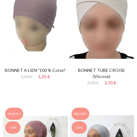
BONNET A LIEN "100 % Coton"
BONNET TUBE CROISE
(Viscose)
1,50 €
1,35 €
3,00 €
2,70 €
PROMO !
PROMO !
-15%
-20%