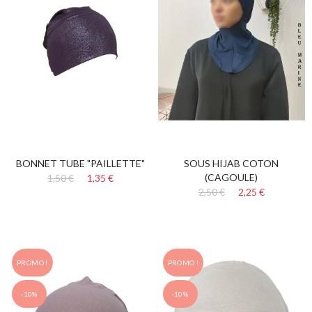
BONNET TUBE "PAILLETTE"
SOUS HIJAB COTON
(CAGOULE)
1,50 €
1,35 €
2,50 €
2,25 €
PROMO !
PROMO !
-10%
-10%