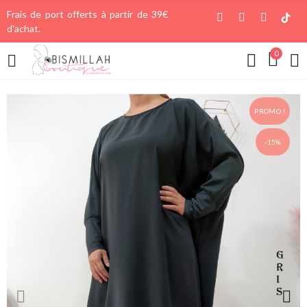
Frais de port offerts à partir de 39€
d'achat.
0
PROMO !
-15%