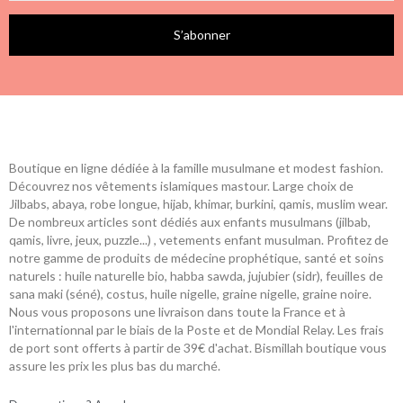
S’abonner
Boutique en ligne dédiée à la famille musulmane et modest fashion.
Découvrez nos vêtements islamiques mastour. Large choix de
Jilbabs, abaya, robe longue, hijab, khimar, burkini, qamis, muslim wear.
De nombreux articles sont dédiés aux enfants musulmans (jilbab,
qamis, livre, jeux, puzzle...) , vetements enfant musulman. Profitez de
notre gamme de produits de médecine prophétique, santé et soins
naturels : huile naturelle bio, habba sawda, jujubier (sidr), feuilles de
sana maki (séné), costus, huile nigelle, graine nigelle, graine noire.
Nous vous proposons une livraison dans toute la France et à
l'internationnal par le biais de la Poste et de Mondial Relay. Les frais
de port sont offerts à partir de 39€ d'achat. Bismillah boutique vous
assure les prix les plus bas du marché.