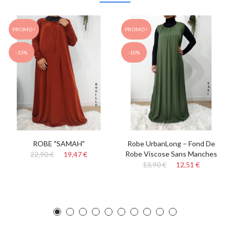
PROMO !
PROMO !
-15%
-10%
ROBE "SAMAH"
Robe UrbanLong – Fond De
Robe Viscose Sans Manches
22,90 €
19,47 €
13,90 €
12,51 €