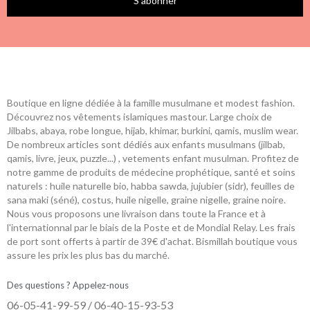
S’abonner
Boutique en ligne dédiée à la famille musulmane et modest fashion.
Découvrez nos vêtements islamiques mastour. Large choix de
Jilbabs, abaya, robe longue, hijab, khimar, burkini, qamis, muslim wear.
De nombreux articles sont dédiés aux enfants musulmans (jilbab,
qamis, livre, jeux, puzzle...) , vetements enfant musulman. Profitez de
notre gamme de produits de médecine prophétique, santé et soins
naturels : huile naturelle bio, habba sawda, jujubier (sidr), feuilles de
sana maki (séné), costus, huile nigelle, graine nigelle, graine noire.
Nous vous proposons une livraison dans toute la France et à
l'internationnal par le biais de la Poste et de Mondial Relay. Les frais
de port sont offerts à partir de 39€ d'achat. Bismillah boutique vous
assure les prix les plus bas du marché.
Des questions ? Appelez-nous
06-05-41-99-59 / 06-40-15-93-53