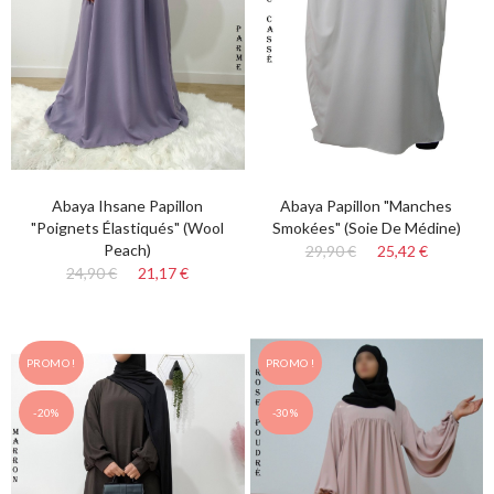
Abaya Ihsane Papillon
Abaya Papillon "manches
"poignets Élastiqués" (Wool
Smokées" (Soie De Médine)
Peach)
29,90 €
25,42 €
24,90 €
21,17 €
PROMO !
PROMO !
-20%
-30%