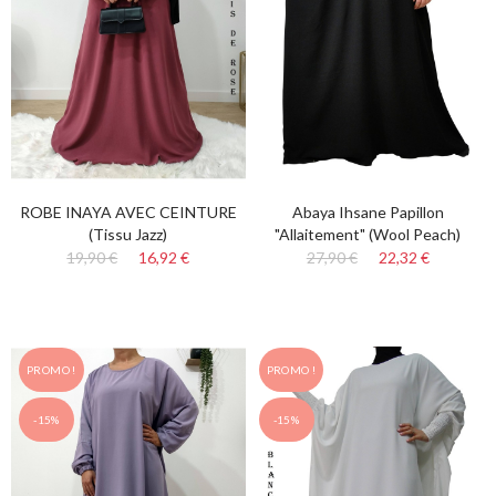
ROBE INAYA AVEC CEINTURE
Abaya Ihsane Papillon
(tissu Jazz)
"Allaitement" (Wool Peach)
19,90 €
16,92 €
27,90 €
22,32 €
PROMO !
PROMO !
-15%
-15%