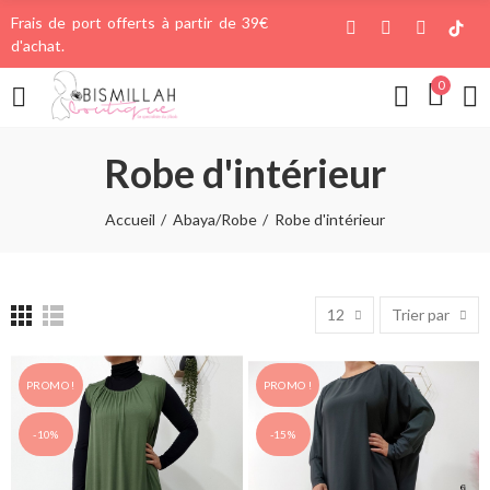
Frais de port offerts à partir de 39€
d'achat.
0
Robe d'intérieur
Accueil
Abaya/Robe
Robe d'intérieur
12
Trier par
PROMO !
PROMO !
-10%
-15%