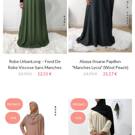
Robe UrbanLong – Fond De
Abaya Ihsane Papillon
Robe Viscose Sans Manches
"manches Lycra" (Wool Peach)
13,90 €
12,51 €
24,90 €
21,17 €
PROMO !
PROMO !
-10%
-15%