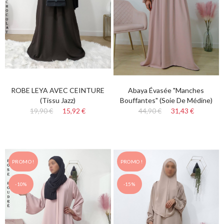
ROBE LEYA AVEC CEINTURE
Abaya Évasée "manches
(tissu Jazz)
Bouffantes" (Soie De Médine)
19,90 €
15,92 €
44,90 €
31,43 €
PROMO !
PROMO !
-10%
-15%