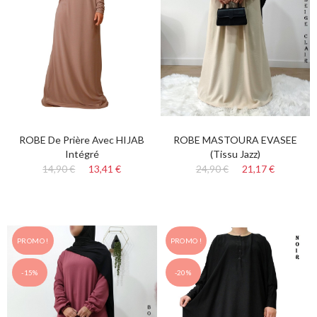
ROBE De Prière Avec HIJAB
ROBE MASTOURA EVASEE
Intégré
(tissu Jazz)
14,90 €
13,41 €
24,90 €
21,17 €
PROMO !
PROMO !
-15%
-20%