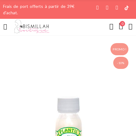
Frais de port offerts à partir de 39€
d'achat.
0
PROMO !
-10%