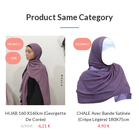
Product Same Category
PROMO !
PROMO !
-10%
HIJAB 160 X160cm (Georgette
CHALE Avec Bande Satinée
De Corée)
(crèpe Légère) 180X75cm
6,90 €
6,21 €
4,90 €