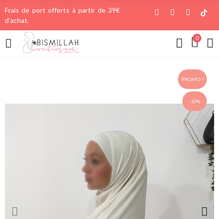
Frais de port offerts à partir de 39€
d'achat.
0
PROMO !
-10%