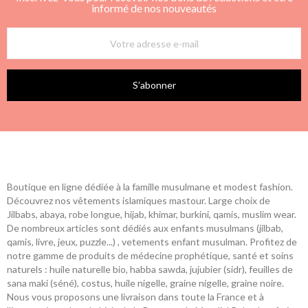
informé de nos nouveautés
S’abonner
Boutique en ligne dédiée à la famille musulmane et modest fashion.
Découvrez nos vêtements islamiques mastour. Large choix de
Jilbabs, abaya, robe longue, hijab, khimar, burkini, qamis, muslim wear.
De nombreux articles sont dédiés aux enfants musulmans (jilbab,
qamis, livre, jeux, puzzle...) , vetements enfant musulman. Profitez de
notre gamme de produits de médecine prophétique, santé et soins
naturels : huile naturelle bio, habba sawda, jujubier (sidr), feuilles de
sana maki (séné), costus, huile nigelle, graine nigelle, graine noire.
Nous vous proposons une livraison dans toute la France et à