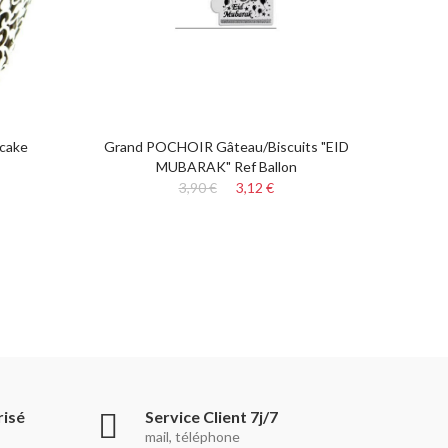
cake
Grand POCHOIR Gâteau/Biscuits "EID
Piques
MUBARAK" Ref Ballon
3,90 €
3,12 €
risé
Service Client 7j/7
mail, téléphone