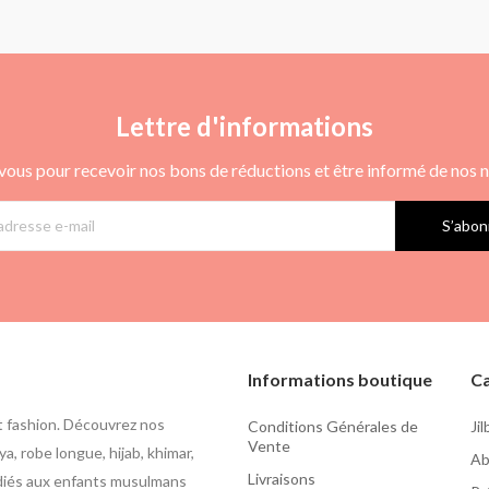
Lettre d'informations
vous pour recevoir nos bons de réductions et être informé de nos
S’abon
Informations boutique
Ca
t fashion. Découvrez nos
Conditions Générales de
Ji
Vente
a, robe longue, hijab, khimar,
Ab
Livraisons
édiés aux enfants musulmans