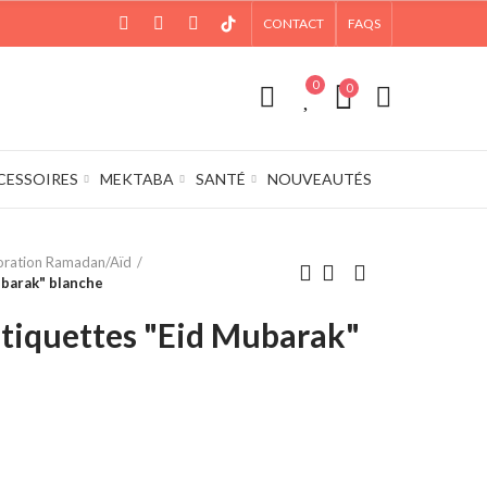
CONTACT
FAQS
0
0
CESSOIRES
MEKTABA
SANTÉ
NOUVEAUTÉS
ration Ramadan/Aïd
ubarak" blanche
Etiquettes "Eid Mubarak"