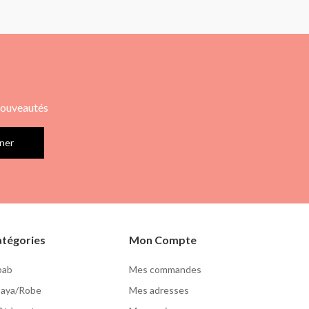
 nouveautés
ner
tégories
Mon Compte
lbab
Mes commandes
aya/Robe
Mes adresses