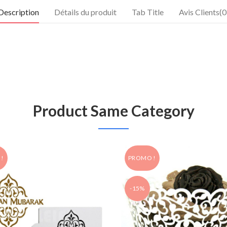
Description
Détails du produit
Tab Title
Avis Clients(0
Product Same Category
!
PROMO !
-15%