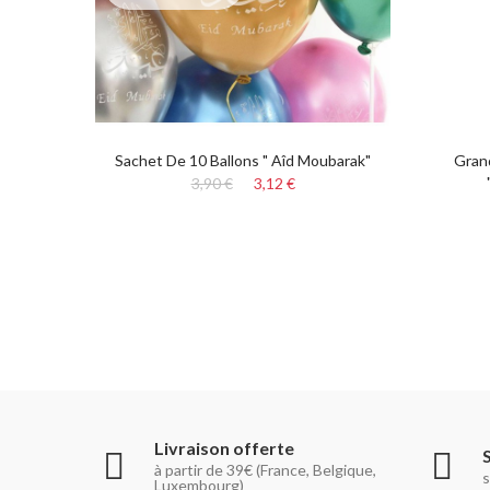
ateaux
Sachet De 10 Ballons " Aîd Moubarak"
Gran
"
3,90 €
3,12 €
Livraison offerte
à partir de 39€ (France, Belgique,
s
Luxembourg)