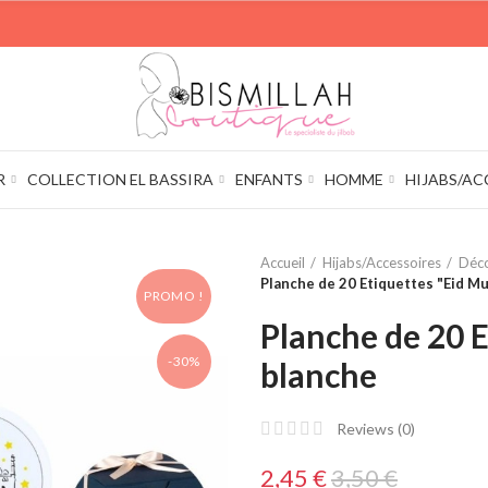
R
COLLECTION EL BASSIRA
ENFANTS
HOMME
HIJABS/AC
Accueil
Hijabs/Accessoires
Déco
Planche de 20 Etiquettes "Eid M
PROMO !
Planche de 20 
-30%
blanche
Reviews (
0
)
2,45 €
3,50 €