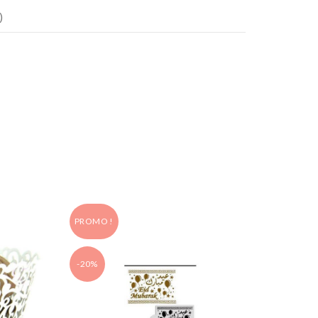
)
PROMO !
PROMO
-20%
-30%