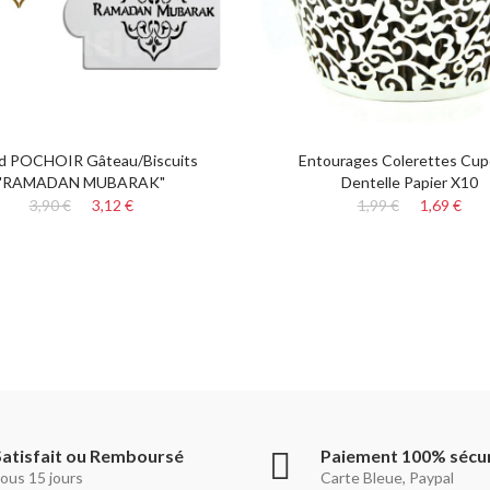
d POCHOIR Gâteau/Biscuits
Entourages Colerettes Cup
"RAMADAN MUBARAK"
Dentelle Papier X10
3,90 €
3,12 €
1,99 €
1,69 €
Satisfait ou Remboursé
Paiement 100% sécu
ous 15 jours
Carte Bleue, Paypal