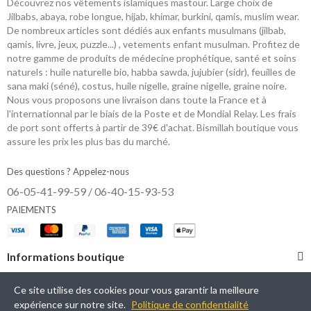
Découvrez nos vêtements islamiques mastour. Large choix de
Jilbabs, abaya, robe longue, hijab, khimar, burkini, qamis, muslim wear.
De nombreux articles sont dédiés aux enfants musulmans (jilbab,
qamis, livre, jeux, puzzle...) , vetements enfant musulman. Profitez de
notre gamme de produits de médecine prophétique, santé et soins
naturels : huile naturelle bio, habba sawda, jujubier (sidr), feuilles de
sana maki (séné), costus, huile nigelle, graine nigelle, graine noire.
Nous vous proposons une livraison dans toute la France et à
l'internationnal par le biais de la Poste et de Mondial Relay. Les frais
de port sont offerts à partir de 39€ d'achat. Bismillah boutique vous
assure les prix les plus bas du marché.
Des questions ? Appelez-nous
06-05-41-99-59 / 06-40-15-93-53
PAIEMENTS
Informations boutique
Catégories
Ce site utilise des cookies pour vous garantir la meilleure
expérience sur notre site.
Politique de confidentialité