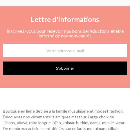
Lettre d'informations
Inscrivez-vous pour recevoir nos bons de réductions et être
informé de nos nouveautés
S’abonner
Boutique en ligne dédiée à la famille musulmane et modest fashion.
Découvrez nos vêtements islamiques mastour. Large choix de
Jilbabs, abaya, robe longue, hijab, khimar, burkini, qamis, muslim wear.
De nombreux articles sont dédiés aux enfants musulmans (jilbab,