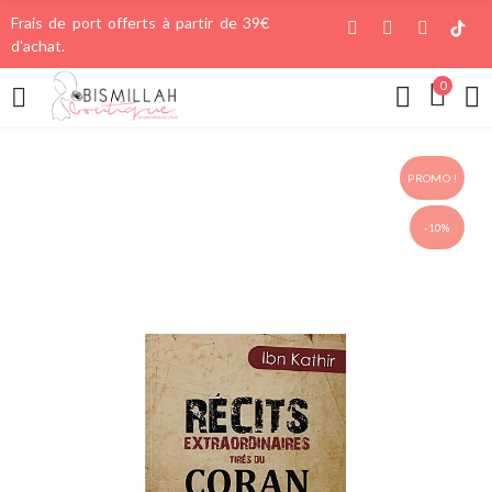
Frais de port offerts à partir de 39€
d'achat.
0
PROMO !
-10%