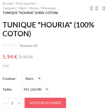
Accueil
Prêt à porter
Tuniques / Gilets / Vestes / Manteaux
TUNIQUE "HOURIA" (100% COTON)
TUNIQUE "HOURIA" (100%
COTON)
Reviews (
0
)
5,94 €
9,90 €
TTC
Couleur
Taille
AJOUTER AU PANIER