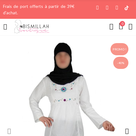
Frais de port offerts à partir de 39€
d'achat.
0
PROMO !
-40%