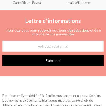
Carte Bleue, Paypal
mail, téléphone
Lettre d'informations
Inscrivez-vous pour recevoir nos bons de réductions et être
informé de nos nouveautés
S’abonner
Boutique en ligne dédiée à la famille musulmane et modest fashion.
Découvrez nos vêtements islamiques mastour. Large choix de
Jilbabs, abaya, robe longue, hijab, khimar, burkini, qamis, muslim wear.