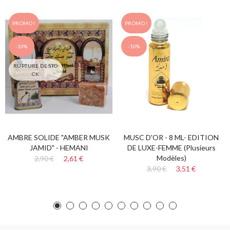
PROMO !
PROMO !
-10%
-10%
RUPTURE DE STO
CK
AMBRE SOLIDE "AMBER MUSK
MUSC D'OR - 8 ML- EDITION
JAMID" - HEMANI
DE LUXE-FEMME (plusieurs
Modèles)
2,90 €
2,61 €
3,90 €
3,51 €