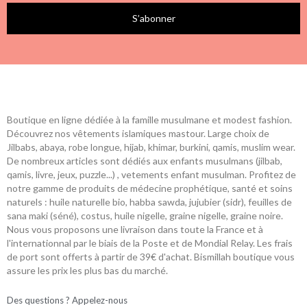
S’abonner
Boutique en ligne dédiée à la famille musulmane et modest fashion.
Découvrez nos vêtements islamiques mastour. Large choix de
Jilbabs, abaya, robe longue, hijab, khimar, burkini, qamis, muslim wear.
De nombreux articles sont dédiés aux enfants musulmans (jilbab,
qamis, livre, jeux, puzzle...) , vetements enfant musulman. Profitez de
notre gamme de produits de médecine prophétique, santé et soins
naturels : huile naturelle bio, habba sawda, jujubier (sidr), feuilles de
sana maki (séné), costus, huile nigelle, graine nigelle, graine noire.
Nous vous proposons une livraison dans toute la France et à
l'internationnal par le biais de la Poste et de Mondial Relay. Les frais
de port sont offerts à partir de 39€ d'achat. Bismillah boutique vous
assure les prix les plus bas du marché.
Des questions ? Appelez-nous