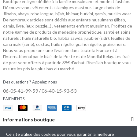
Boutique en ligne dédiée à la famille musulmane et modest fashion.
Découvrez nos vêtements islamiques mastour. Large choix de
Jilbabs, abaya, robe longue, hijab, khimar, burkini, qamis, muslim wear.
De nombreux articles sont dédiés aux enfants musulmans (jilbab,
qamis, livre, jeux, puzzle...) , vetements enfant musulman. Profitez de
notre gamme de produits de médecine prophétique, santé et soins
naturels : huile naturelle bio, habba sawda, jujubier (sidr), feuilles de
sana maki (séné), costus, huile nigelle, graine nigelle, graine noire.
Nous vous proposons une livraison dans toute la France et à
l'internationnal par le biais de la Poste et de Mondial Relay. Les frais
de port sont offerts à partir de 39€ d'achat. Bismillah boutique vous
assure les prix les plus bas du marché.
Des questions ? Appelez-nous
06-05-41-99-59 / 06-40-15-93-53
PAIEMENTS
Informations boutique
Catégories
Ce site utilise des cookies pour vous garantir la meilleure