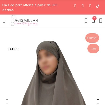
Frais de port offerts à partir de 39€
d'achat.
0
PROMO !
-15%